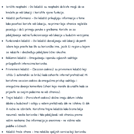
Izričito neophodni - Ovi kolačići su neophodni da biste mogli da se
krećete po veb lokaciji i koristite njene funkcije.
Kolačići performansi - Ovi kolačići prikupljaju informacije o tome
kako posetioci koriste veb lokaciju, na primer koje stranice najčešće
posećuju i da li primaju poruke o greškama. Koriste se za
poboljšavanje načina funkcionisanja veb lokacije u budućim verzijama.
Funkcionalni kolačići - Ovi kolačići dozvoljavaju veb lokaciji da pamti
izbore koje pravite kao što su korisničko ime, jezik ili region u kojem
se nalazite i obezbeđuju poboljšano lično iskustvo.
Reklamni kolačići - Omogućavaju isporuku oglasnih sadržaja
prilagođenih interesima korisnika.
Privremeni kolačići - (Session cookies) su privremeni kolačići koji
ističu (i automatski se brišu) kada zatvorite internet pretraživač. Mi
koristimo session cookies da omogućimo pristup sadržaju i
omogućimo davanje komentara (stvari koje morate da uradite kada se
prijavite sa svojim podacima na veb stranicu).
Trajni kolačići - (Persistent cookies) obično imaju datum isteka
daleko u budućnost i ostaju u vašem pretaživaču dok ne isteknu ili dok
ih ručno ne izbrišete. Koristimo trajne kolačiće kako bismo bolje
razumeli navike korisnika i tako poboljšavali veb stranicu prema
vašim navikama. Ova informacija je anonimna - ne vidimo vaše
podatke o ličnosti.
Kolačići treće strane - Ima nekoliko spoljnih servisa koji korisniku