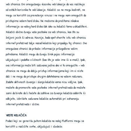
veb stranica. Oni omogućavaju vlasniku veb lokacije da vas razlikuje
od ostalih korisnika te veb lokacije. Kolačići se ne mogu kodirati, ne
mogu se koristiti za prenošenje virusa i ne mogu nam omogućiti da
pristupimo vašem hard disku. Ne možemo da pročitamo nikakve
informacije sa vašeg hard diska čak iako su kolačići tamo uskladišteni.
Kolačići obično čuvaju vaše postavke za veb stranicu, kao što su
željeni jezik ili adresa. Kasnije, kada opet otvorite istu veb stranicu
internet pretaživač šalje nazad kolačiće koji pripadaju toj stranici. Ovo
omogućava stranici da prikaže informacije prilagođene vašim
potrebama. Kolačići mogu da čuvaju širok pojas informacija
uključujući i podatke o ličnosti (kao što je vaše ime ili e-mail). Ipak,
ova informacija može biti sačuvana jedino ako vi to omogućite - veb
stranice ne mogu da dobiju pristup informacijama koji im vi niste
dali i ne mogu da pristupe drugim datotekama na vašem računaru.
Zadate aktivnosti čuvanja i slanja kolačića vama nisu vidljive. Ipak,
možete da promenite vaše postavke internet pretraživača da možete
sami da birate da li hoćete da zahteve za čuvanje kolačića odobrite ili
odbijete, izbrišete sačuvane kolačiće automatski pri zatvaranju
internet pretaživača i slično.
VRSTE KOLAČIĆA
Podaci koji se generišu putem kolačića na našoj Platformi mogu se
koristiti u različite svrhe, uključujući i sledeće: