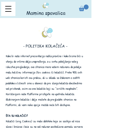
Mamina spavalica
- POLITIKA KOLAČIĆA -
Kako bi naša internet prezentacija radila pravilno i kako bismo bili u
stanju da vršimo dalja unapređenja, a u svrhu poboljšanja vašeg
iskustva pregledanja, ova stranica mora vašem računaru da pošalje
malu količinu informacija (tzv. cookies ili kolačići). Preko 90% svih
web stranica koristi ovu praksu, ali u skladu sa Zakonom o zaštiti
podataka o ličnosti smo u obavezi da pre slanja kolačića obezbedimo
vaš pristanak, osim za one kolačiće koji su “izričito neophodni”.
Korišćenjem naše Platforme pristajete na upotrebu kolačića.
Blokiranjem kolačića i dalje možete da pregledate stranice na
Platformi, ali vam neke opcije možda neće biti dostupne.
ŠTA SU KOLAČIĆI?
Kolačići (eng. Cookies) su male datoteke koje se sastoje od niza
slova i brojeva i koje su na vaš računar postavljene pomoću servera