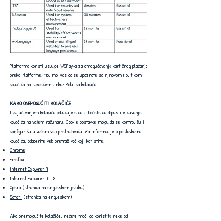
Platforma koristi usluge WSPay-a za omogućavanje kartičnog plaćanja
preko Platforme. Molimo Vas da se upoznate sa njihovom Politikom
kolačića na sledećem linku:
Politika kolačića
KAKO ONEMOGUĆITI KOLAČIĆE
Isključivanjem kolačića odlučujete da li hoćete da dopustite čuvanje
kolačića na vašem računaru. Cookie postavke mogu da se kontrolišu i
konfigurišu u vašem veb pretraživaču. Za informacije o postavkama
kolačića, odaberite veb pretraživač koji koristite.
Chrome
Firefox
Internet Explorer 9
Internet Explorer 7 i 8
Opera
(stranica na engleskom jeziku)
Safari
(stranica na engleskom)
Ako onemogućite kolačiće, nećete moći da koristite neke od