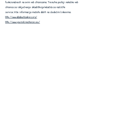
funkcionalnosti na ovim veb stranicama. Trenutno postoji nekoliko veb
stranica za isključivanje skladištenja kolačića za različite
servise.Više informacija možete dobiti na sledećim linkovima:
http://www.allaboutcookies.org/
http://www.youronlinechoices.eu/
Mamina spavalica
Pomažem bebama i roditeljima da imaju što kvalitetniji san
i što duže mirne noći! Moji personalizovani planovi spavanja
pomogli su stotinama porodica da dobiju srećnu i
zadovoljnu bebu, kao i san koji svi zaslužuju. Pridružite se i
vi njima i zakažite već danas konsultacije sa Maminom
spavalicom!
O meni
Politika privatnosti
Konsultacije
Uslovi korišćenja