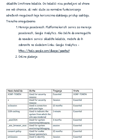
skladište limitirane kolačiće. Ovi kolačići nisu postavljeni od strane
ove veb stranice, ali neki služe za normalno funkcionisanje
određenih mogućnosti koje korisnicima olakšavaju pristup sadržaju.
Trenutno omogućavamo:
Merenje posećenosti. Platforma koristi servis za merenje
posećenosti, Google Analytics. Ako želite da onemogućite
da navedeni servisi skladište kolačiće, možete da ih
zabranite na sledećem linku: Google Analytics -
https://tools.google.com/dlpage/gaoptout
Online plaćanje