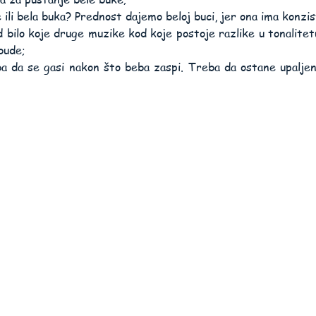
li bela buka? Prednost dajemo beloj buci, jer ona ima konzis
d bilo koje druge muzike kod koje postoje razlike u tonalite
bude;
a da se gasi nakon što beba zaspi. Treba da ostane upalje