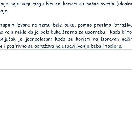
ije koje vam mogu biti od koristi su noćno svetlo (idealno 
nje.
stupnih izvora na temu bele buke, pomno pratimo istraživan
 vam rekle da je bela buka štetna za upotrebu - kada bi to z
ključak je jednoglasan: Kada se koristi na ispravan nači
 i pozitivno se odražava na uspavijivanje beba i todlera.