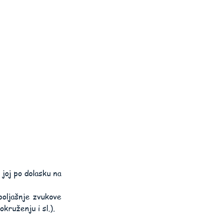
joj po dolasku na 
oljašnje zvukove 
kruženju i sl.).