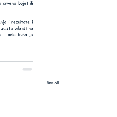
crvene boje) ili 
ja i rezultate i 
aista bila istina 
n - bela buka je 
See All