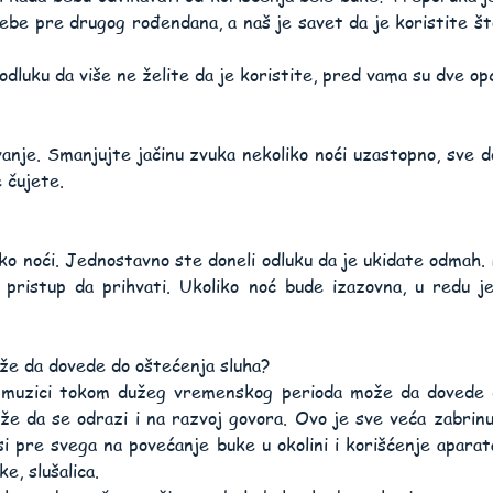
rebe pre drugog rođendana, a naš je savet da je koristite što
 odluku da više ne želite da je koristite, pred vama su dve opc
anje. Smanjujte jačinu zvuka nekoliko noći uzastopno, sve do
e čujete.
o noći. Jednostavno ste doneli odluku da je ukidate odmah. P
pristup da prihvati. Ukoliko noć bude izazovna, u redu j
ože da dovede do oštećenja sluha?
j muzici tokom dužeg vremenskog perioda može da dovede do
že da se odrazi i na razvoj govora. Ovo je sve veća zabrinu
si pre svega na povećanje buke u okolini i korišćenje aparat
e, slušalica.