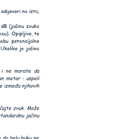
odgovori na ista, 
dB (jačinu zvuka 
u). Opipljivo, to 
ebu potencijalno 
Ukoliko je jačina 
 i ne morate da 
n metar - uspeli 
 između njihovih 
čajte zvuk. Može 
tandardnu jačinu 
 da belu buku ne 