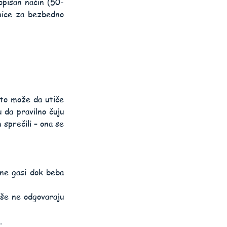
opisan način (50-
nice za bezbedno 
 to može da utiče 
 da pravilno čuju 
sprečili – ona se 
ne gasi dok beba 
še ne odgovaraju 
.