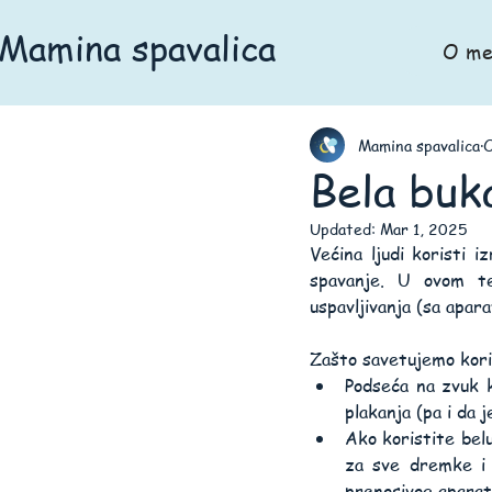
Mamina spavalica
O me
Mamina spavalica
O
Bela buk
Updated:
Mar 1, 2025
Većina ljudi koristi i
spavanje. U ovom te
uspavljivanja (sa apar
Zašto savetujemo koriš
Podseća na zvuk k
plakanja (pa i da j
Ako koristite belu
za sve dremke i 
prenosivog aparat