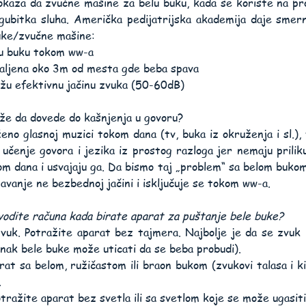
aza da zvučne mašine za belu buku, kada se koriste na pr
gubitka sluha. Američka pedijatrijska akademija daje smer
uke/zvučne mašine:
lu buku tokom ww-a
aljena oko 3m od mesta gde beba spava
nižu efektivnu jačinu zvuka (50-60dB)
ože da dovede do kašnjenja u govoru?
eno glasnoj muzici tokom dana (tv, buka iz okruženja i sl.),
 učenje govora i jezika iz prostog razloga jer nemaju priliku
om dana i usvajaju ga. Da bismo taj „problem“ sa belom bukom 
avanje ne bezbednoj jačini i isključuje se tokom ww-a.
odite računa kada birate aparat za puštanje bele buke?
uk. Potražite aparat bez tajmera. Najbolje je da se zvuk 
nak bele buke može uticati da se beba probudi).
rat sa belom, ružičastom ili braon bukom (zvukovi talasa i ki
.
otražite aparat bez svetla ili sa svetlom koje se može ugasiti