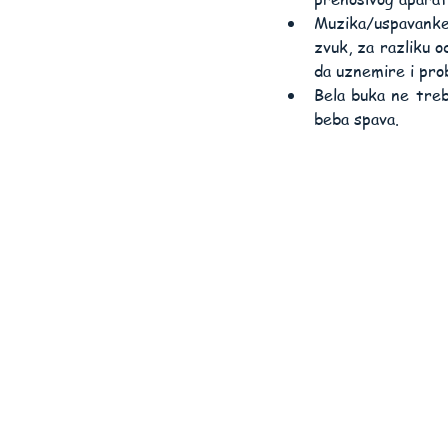
Muzika/uspavanke i
zvuk, za razliku o
da uznemire i pro
Bela buka ne treb
beba spava.