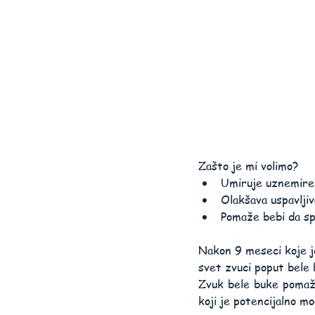
Zašto je mi volimo?
Umiruje uznemire
Olakšava uspavljiv
Pomaže bebi da sp
Nakon 9 meseci koje je
svet zvuci poput bele 
Zvuk bele buke pomaže
koji je potencijalno mo