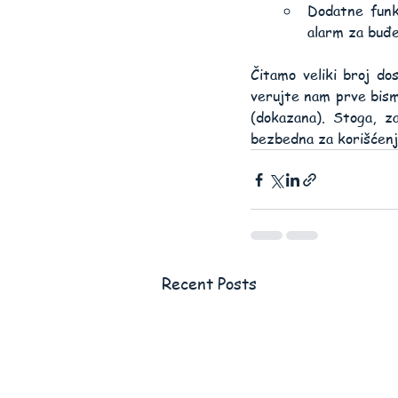
Dodatne funkc
alarm za buđe
Čitamo veliki broj do
verujte nam prve bismo
(dokazana). Stoga, za
bezbedna za korišćenje
Recent Posts