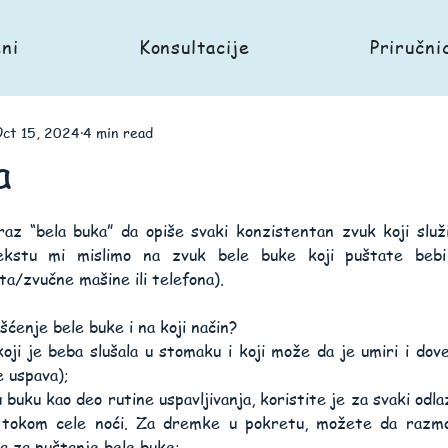
ni
Konsultacije
Priručni
ct 15, 2024
4 min read
a
zraz “bela buka” da opiše svaki konzistentan zvuk koji služi
kstu mi mislimo na zvuk bele buke koji puštate bebi
ata/zvučne mašine ili telefona).
ćenje bele buke i na koji način?
oji je beba slušala u stomaku i koji može da je umiri i dov
e uspava);
 buku kao deo rutine uspavljivanja, koristite je za svaki odla
tokom cele noći. Za dremke u pokretu, možete da razmot
a za puštanje bele buke;