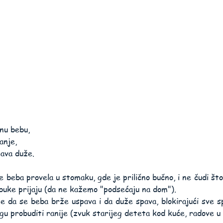
nu bebu,
anje,
ava duže.
 beba provela u stomaku, gde je prilično bučno, i ne čudi što 
buke prijaju (da ne kažemo "podsećaju na dom"). 
 da se beba brže uspava i da duže spava, blokirajući sve sp
gu probuditi ranije (zvuk starijeg deteta kod kuće, radove u o