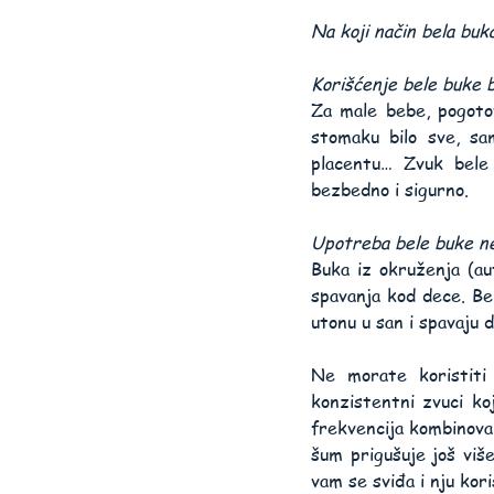
Na koji način bela buk
Korišćenje bele buke b
Za male bebe, pogotov
stomaku bilo sve, sa
placentu… Zvuk bele
bezbedno i sigurno.
Upotreba bele buke ne
Buka iz okruženja (aut
spavanja kod dece. Be
utonu u san i spavaju 
Ne morate koristiti 
konzistentni zvuci ko
frekvencija kombinovan
šum prigušuje još viš
vam se sviđa i nju kori