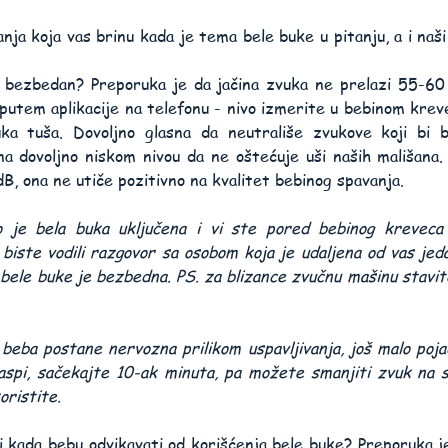
nja koja vas brinu kada je tema bele buke u pitanju, a i naši 
e bezbedan? Preporuka je da jačina zvuka ne prelazi 55-60 
utem aplikacije na telefonu - nivo izmerite u bebinom krevec
uka tuša. Dovoljno glasna da neutrališe zvukove koji bi b
na dovoljno niskom nivou da ne oštećuje uši naših mališana. 
B, ona ne utiče pozitivno na kvalitet bebinog spavanja.
o je bela buka uključena i vi ste pored bebinog kreveca
 biste vodili razgovor sa osobom koja je udaljena od vas jeda
 bele buke je bezbedna. PS. za blizance zvučnu mašinu stavite
beba postane nervozna prilikom uspavljivanja, još malo poja
zaspi, sačekajte 10-ak minuta, pa možete smanjiti zvuk na s
oristite.
 i kada bebu odvikavati od korišćenja bele buke? Preporuka je