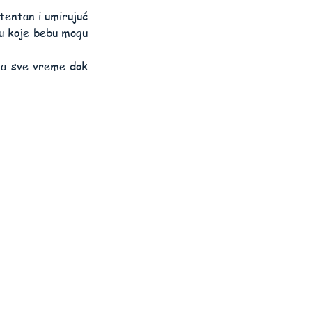
tentan i umirujuć 
tu koje bebu mogu 
na sve vreme dok 