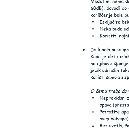
Međutim, nema dok
60dB), dovodi do 
korišćenje bele b
Isključite be
Neka bude ud
Koristiti naj
Da li bela buka m
Kada je dete izlož
na njihovo sporije
jezik odraslih tok
koristi samo za sp
O čemu treba da v
Neprekidan zv
spava (presta
Potražite apa
svim bebama)
Bez svetla. P