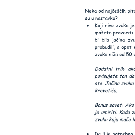
Neka od najčešćih pita
su u nastavku?
Koji nivo zvuka j
možete proveriti p
bi bila jačina zv
probudili, a opet 
zvuka niža od 50 d
Dodatni trik: ak
povisujete ton da
ste. Jačina zvuka
krevetića.
Bonus savet: Ako 
je umiriti. Kada 
zvuka koju inače k
Da li je potrebno