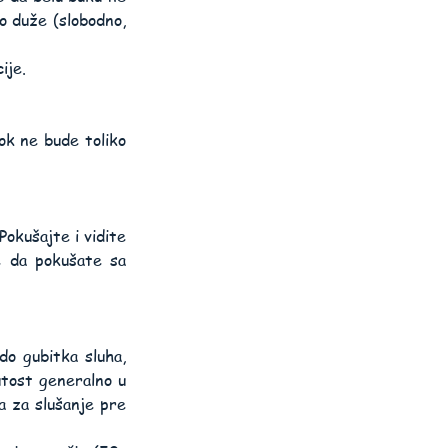
 duže (slobodno, 
ije.
k ne bude toliko 
okušajte i vidite 
e da pokušate sa 
 gubitka sluha, 
tost generalno u 
a za slušanje pre 