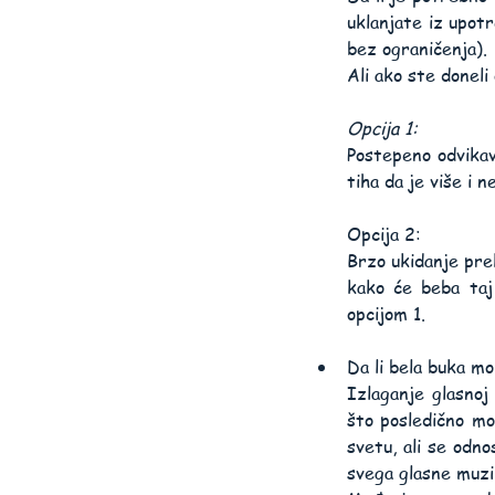
uklanjate iz upot
bez ograničenja).
Ali ako ste doneli
Opcija 1:
Postepeno odvikav
tiha da je više i n
Opcija 2:
Brzo ukidanje prek
kako će beba taj 
opcijom 1.
Da li bela buka m
Izlaganje glasno
što posledično mo
svetu, ali se odno
svega glasne muzik