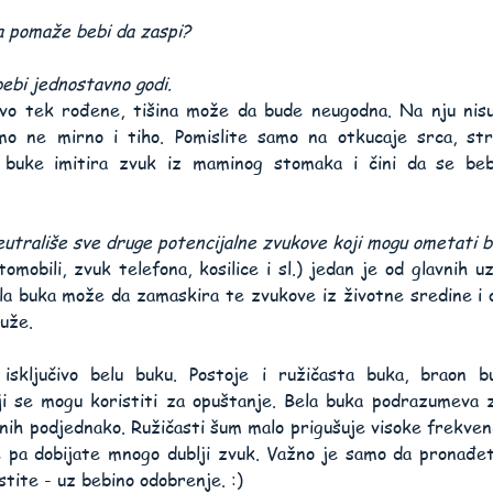
a pomaže bebi da zaspi?
ebi jednostavno godi.
o tek rođene, tišina može da bude neugodna. Na nju nisu n
mo ne mirno i tiho. Pomislite samo na otkucaje srca, stru
 buke imitira zvuk iz maminog stomaka i čini da se beb
utrališe sve druge potencijalne zvukove koji mogu ometati b
omobili, zvuk telefona, kosilice i sl.) jedan je od glavnih 
la buka može da zamaskira te zvukove iz životne sredine i 
duže.
isključivo belu buku. Postoje i ružičasta buka, braon 
ji se mogu koristiti za opuštanje. Bela buka podrazumeva zv
ih podjednako. Ružičasti šum malo prigušuje visoke frekvenci
e pa dobijate mnogo dublji zvuk. Važno je samo da pronađet
stite - uz bebino odobrenje. :)