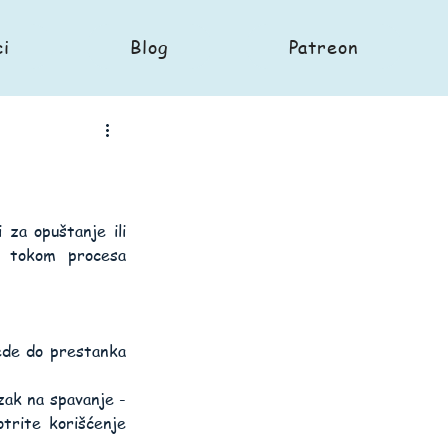
ci
Blog
Patreon
 za opuštanje ili 
 tokom procesa 
ede do prestanka 
zak na spavanje - 
rite korišćenje 