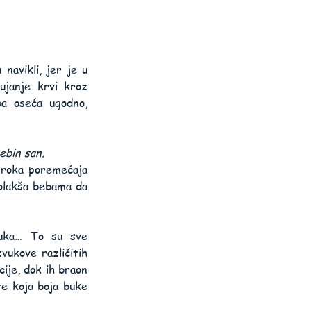
avikli, jer je u 
janje krvi kroz 
a oseća ugodno, 
ebin san.
uzroka poremećaja 
olakša bebama da 
buka… To su sve 
ukove različitih 
je, dok ih braon 
e koja boja buke 